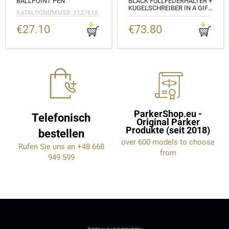
BALLPOINT PEN
BLACK FÜLLFEDERHALTER +
KUGELSCHREIBER IN A GIFT
KATALOGNUMMER: 2127618
BOX
€27.10
€73.80
KATALOGNUMMER:
2127741_2127618
ParkerShop.eu -
Telefonisch
Original Parker
Produkte (seit 2018)
bestellen
over 600 models to choose
Rufen Sie uns an +48 668
from
949 599