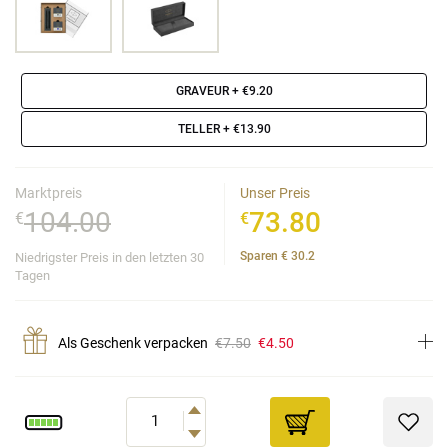
GRAVEUR
+ €9.20
TELLER
+ €13.90
Marktpreis
Unser Preis
104.00
73.80
€
€
Sparen
€
30.2
Niedrigster Preis in den letzten 30
Tagen
Als Geschenk verpacken
€7.50
€4.50