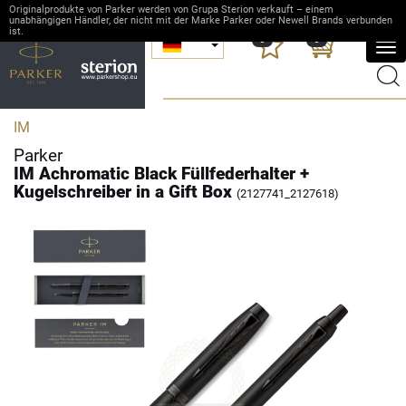
Originalprodukte von Parker werden von Grupa Sterion verkauft – einem
unabhängigen Händler, der nicht mit der Marke Parker oder Newell Brands verbunden
ist.
0
0
Me
anz
IM
Parker
IM Achromatic Black Füllfederhalter +
Kugelschreiber in a Gift Box
(2127741_2127618)